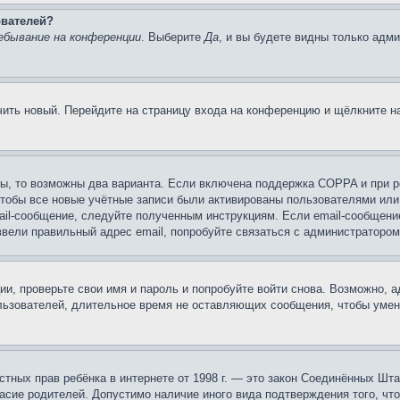
ователей?
ебывание на конференции
. Выберите
Да
, и вы будете видны только адм
учить новый. Перейдите на страницу входа на конференцию и щёлкните 
ы, то возможны два варианта. Если включена поддержка COPPA и при ре
чтобы все новые учётные записи были активированы пользователями или
ail-сообщение, следуйте полученным инструкциям. Если email-сообщение
ввели правильный адрес email, попробуйте связаться с администратором
ии, проверьте свои имя и пароль и попробуйте войти снова. Возможно,
льзователей, длительное время не оставляющих сообщения, чтобы умен
 частных прав ребёнка в интернете от 1998 г. — это закон Соединённых 
асие родителей. Допустимо наличие иного вида подтверждения того, чт