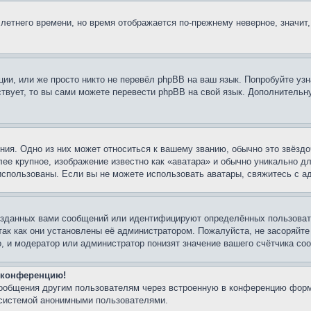
 летнего времени, но время отображается по-прежнему неверное, значит
ии, или же просто никто не перевёл phpBB на ваш язык. Попробуйте узн
ествует, то вы сами можете перевести phpBB на свой язык. Дополнител
ия. Одно из них может относиться к вашему званию, обычно это звёздо
лее крупное, изображение известно как «аватара» и обычно уникально д
ь использованы. Если вы не можете использовать аватары, свяжитесь с
озданных вами сообщений или идентифицируют определённых пользовате
так как они установлены её администратором. Пожалуйста, не засоряйт
, и модератор или администратор понизят значение вашего счётчика со
а конференцию!
сообщения другим пользователям через встроенную в конференцию форм
 системой анонимными пользователями.