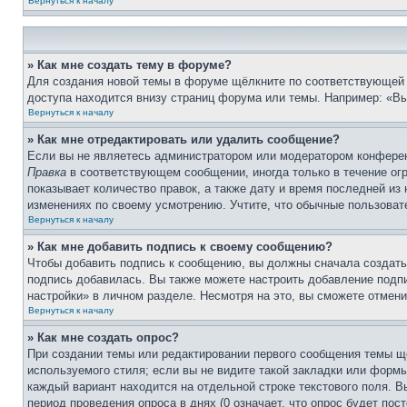
Вернуться к началу
» Как мне создать тему в форуме?
Для создания новой темы в форуме щёлкните по соответствующей 
доступа находится внизу страниц форума или темы. Например: «Вы 
Вернуться к началу
» Как мне отредактировать или удалить сообщение?
Если вы не являетесь администратором или модератором конферен
Правка
в соответствующем сообщении, иногда только в течение огр
показывает количество правок, а также дату и время последней из
изменениях по своему усмотрению. Учтите, что обычные пользовате
Вернуться к началу
» Как мне добавить подпись к своему сообщению?
Чтобы добавить подпись к сообщению, вы должны сначала создать
подпись добавилась. Вы также можете настроить добавление под
настройки» в личном разделе. Несмотря на это, вы сможете отме
Вернуться к началу
» Как мне создать опрос?
При создании темы или редактировании первого сообщения темы щ
используемого стиля; если вы не видите такой закладки или формы
каждый вариант находится на отдельной строке текстового поля. В
период проведения опроса в днях (0 означает, что опрос будет пос