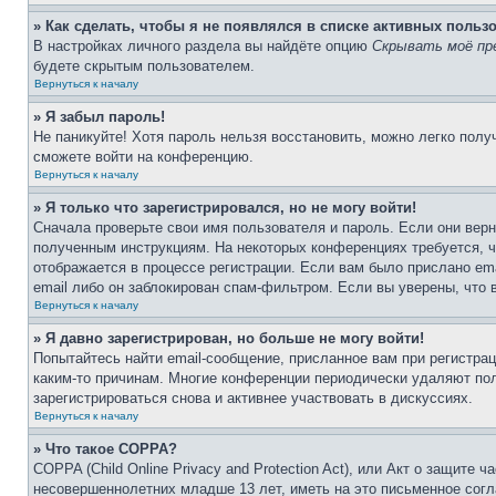
» Как сделать, чтобы я не появлялся в списке активных польз
В настройках личного раздела вы найдёте опцию
Скрывать моё пр
будете скрытым пользователем.
Вернуться к началу
» Я забыл пароль!
Не паникуйте! Хотя пароль нельзя восстановить, можно легко пол
сможете войти на конференцию.
Вернуться к началу
» Я только что зарегистрировался, но не могу войти!
Сначала проверьте свои имя пользователя и пароль. Если они верн
полученным инструкциям. На некоторых конференциях требуется, 
отображается в процессе регистрации. Если вам было прислано em
email либо он заблокирован спам-фильтром. Если вы уверены, что 
Вернуться к началу
» Я давно зарегистрирован, но больше не могу войти!
Попытайтесь найти email-сообщение, присланное вам при регистрац
каким-то причинам. Многие конференции периодически удаляют по
зарегистрироваться снова и активнее участвовать в дискуссиях.
Вернуться к началу
» Что такое COPPA?
COPPA (Child Online Privacy and Protection Act), или Акт о защите
несовершеннолетних младше 13 лет, иметь на это письменное согл