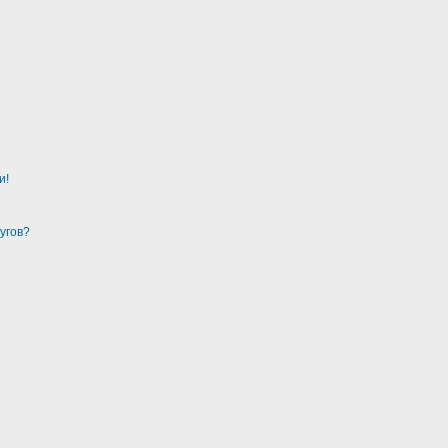
и!
угов?