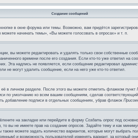
Создание сообщений
кнопке в окне форума или темы. Возможно, вам придётся зарегистриров
можете начинать темы», «Вы можете голосовать в опросах» и т. п.
ции, вы можете редактировать и удалять только свои собственные сооб
аниченного времени после его создания. Если кто-то уже ответил на со
 них. Эта надпись не появляется, если сообщение редактировал админис
ли не могут удалить сообщение, если на него уже кто-то ответил.
 её в личном разделе. После этого вы можете отметить флажком пункт
писи по умолчанию ко всем вашим сообщениям, сделав соответствующий
нить добавление подписи в отдельных сообщениях, убрав флажок
Присое
ёлкните на закладке или перейдите в форму
Создать опрос
под основно
, то вы не имеете прав на создание опросов. Задайте тему и как миним
ы также можете задать количество вариантов, которые могут выбрать п
тоянным) и возможность пользователей изменять вариант, за который он