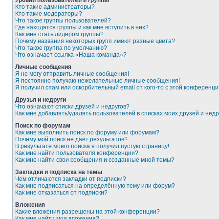
Уровни пользователей и группы
Кто такие администраторы?
Кто такие модераторы?
Что такое группы пользователей?
Где находятся группы и как мне вступить в них?
Как мне стать лидером группы?
Почему названия некоторых групп имеют разные цвета?
Что такое группа по умолчанию?
Что означает ссылка «Наша команда»?
Личные сообщения
Я не могу отправить личные сообщения!
Я постоянно получаю нежелательные личные сообщения!
Я получил спам или оскорбительный email от кого-то с этой конференци
Друзья и недруги
Что означают списки друзей и недругов?
Как мне добавлять/удалять пользователей в списках моих друзей и недр
Поиск по форумам
Как мне выполнить поиск по форуму или форумам?
Почему мой поиск не даёт результатов?
В результате моего поиска я получил пустую страницу!
Как мне найти пользователя конференции?
Как мне найти свои сообщения и созданные мной темы?
Закладки и подписка на темы
Чем отличаются закладки от подписки?
Как мне подписаться на определённую тему или форум?
Как мне отказаться от подписки?
Вложения
Какие вложения разрешены на этой конференции?
Как мне найти мои вложения?