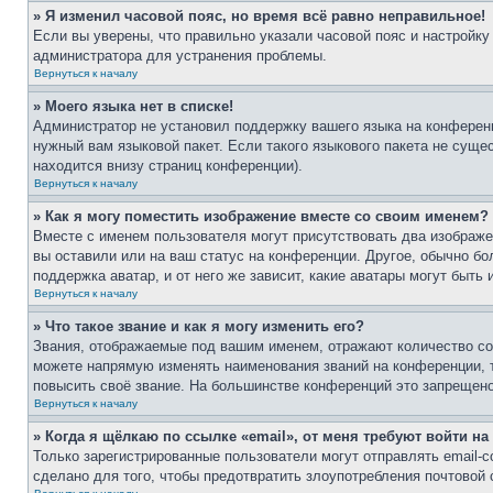
» Я изменил часовой пояс, но время всё равно неправильное!
Если вы уверены, что правильно указали часовой пояс и настройку
администратора для устранения проблемы.
Вернуться к началу
» Моего языка нет в списке!
Администратор не установил поддержку вашего языка на конференц
нужный вам языковой пакет. Если такого языкового пакета не сущ
находится внизу страниц конференции).
Вернуться к началу
» Как я могу поместить изображение вместе со своим именем?
Вместе с именем пользователя могут присутствовать два изображен
вы оставили или на ваш статус на конференции. Другое, обычно бо
поддержка аватар, и от него же зависит, какие аватары могут быт
Вернуться к началу
» Что такое звание и как я могу изменить его?
Звания, отображаемые под вашим именем, отражают количество с
можете напрямую изменять наименования званий на конференции, 
повысить своё звание. На большинстве конференций это запрещено
Вернуться к началу
» Когда я щёлкаю по ссылке «email», от меня требуют войти н
Только зарегистрированные пользователи могут отправлять email-
сделано для того, чтобы предотвратить злоупотребления почтовой