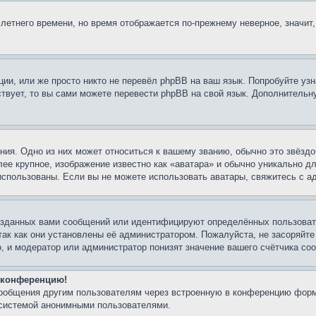
 летнего времени, но время отображается по-прежнему неверное, значит
ии, или же просто никто не перевёл phpBB на ваш язык. Попробуйте узн
ествует, то вы сами можете перевести phpBB на свой язык. Дополнител
ия. Одно из них может относиться к вашему званию, обычно это звёздо
лее крупное, изображение известно как «аватара» и обычно уникально д
ь использованы. Если вы не можете использовать аватары, свяжитесь с
озданных вами сообщений или идентифицируют определённых пользовате
так как они установлены её администратором. Пожалуйста, не засоряйт
, и модератор или администратор понизят значение вашего счётчика со
а конференцию!
сообщения другим пользователям через встроенную в конференцию форм
 системой анонимными пользователями.