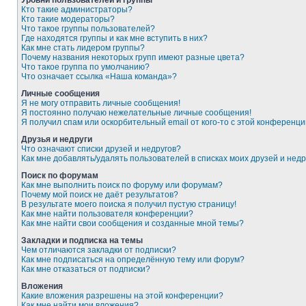
Уровни пользователей и группы
Кто такие администраторы?
Кто такие модераторы?
Что такое группы пользователей?
Где находятся группы и как мне вступить в них?
Как мне стать лидером группы?
Почему названия некоторых групп имеют разные цвета?
Что такое группа по умолчанию?
Что означает ссылка «Наша команда»?
Личные сообщения
Я не могу отправить личные сообщения!
Я постоянно получаю нежелательные личные сообщения!
Я получил спам или оскорбительный email от кого-то с этой конференци
Друзья и недруги
Что означают списки друзей и недругов?
Как мне добавлять/удалять пользователей в списках моих друзей и недр
Поиск по форумам
Как мне выполнить поиск по форуму или форумам?
Почему мой поиск не даёт результатов?
В результате моего поиска я получил пустую страницу!
Как мне найти пользователя конференции?
Как мне найти свои сообщения и созданные мной темы?
Закладки и подписка на темы
Чем отличаются закладки от подписки?
Как мне подписаться на определённую тему или форум?
Как мне отказаться от подписки?
Вложения
Какие вложения разрешены на этой конференции?
Как мне найти мои вложения?