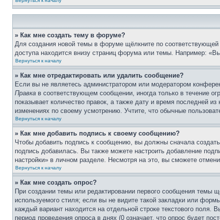
Вернуться к началу
» Как мне создать тему в форуме?
Для создания новой темы в форуме щёлкните по соответствующей 
доступа находится внизу страниц форума или темы. Например: «Вы 
Вернуться к началу
» Как мне отредактировать или удалить сообщение?
Если вы не являетесь администратором или модератором конферен
Правка
в соответствующем сообщении, иногда только в течение огр
показывает количество правок, а также дату и время последней из
изменениях по своему усмотрению. Учтите, что обычные пользовате
Вернуться к началу
» Как мне добавить подпись к своему сообщению?
Чтобы добавить подпись к сообщению, вы должны сначала создать
подпись добавилась. Вы также можете настроить добавление под
настройки» в личном разделе. Несмотря на это, вы сможете отме
Вернуться к началу
» Как мне создать опрос?
При создании темы или редактировании первого сообщения темы щ
используемого стиля; если вы не видите такой закладки или формы
каждый вариант находится на отдельной строке текстового поля. В
период проведения опроса в днях (0 означает, что опрос будет пос