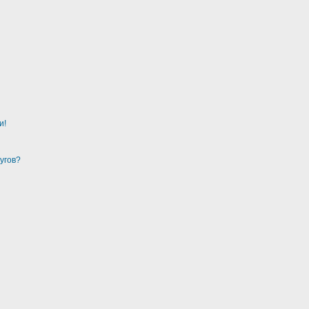
и!
угов?