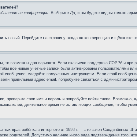
ователей?
ебывание на конференции
. Выберите
Да
, и вы будете видны только адм
учить новый. Перейдите на страницу входа на конференцию и щёлкните 
ы, то возможны два варианта. Если включена поддержка COPPA и при ре
чтобы все новые учётные записи были активированы пользователями или
ail-сообщение, следуйте полученным инструкциям. Если email-сообщение
ввели правильный адрес email, попробуйте связаться с администратором
ии, проверьте свои имя и пароль и попробуйте войти снова. Возможно,
льзователей, длительное время не оставляющих сообщения, чтобы умен
 частных прав ребёнка в интернете от 1998 г. — это закон Соединённых 
асие родителей. Допустимо наличие иного вида подтверждения того, чт