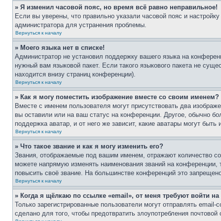
» Я изменил часовой пояс, но время всё равно неправильное!
Если вы уверены, что правильно указали часовой пояс и настройку
администратора для устранения проблемы.
Вернуться к началу
» Моего языка нет в списке!
Администратор не установил поддержку вашего языка на конференц
нужный вам языковой пакет. Если такого языкового пакета не сущ
находится внизу страниц конференции).
Вернуться к началу
» Как я могу поместить изображение вместе со своим именем?
Вместе с именем пользователя могут присутствовать два изображен
вы оставили или на ваш статус на конференции. Другое, обычно бо
поддержка аватар, и от него же зависит, какие аватары могут быт
Вернуться к началу
» Что такое звание и как я могу изменить его?
Звания, отображаемые под вашим именем, отражают количество с
можете напрямую изменять наименования званий на конференции, 
повысить своё звание. На большинстве конференций это запрещено
Вернуться к началу
» Когда я щёлкаю по ссылке «email», от меня требуют войти н
Только зарегистрированные пользователи могут отправлять email-
сделано для того, чтобы предотвратить злоупотребления почтовой