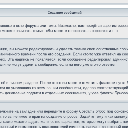
Создание сообщений
кнопке в окне форума или темы. Возможно, вам придётся зарегистриров
можете начинать темы», «Вы можете голосовать в опросах» и т. п.
ции, вы можете редактировать и удалять только свои собственные сооб
аниченного времени после его создания. Если кто-то уже ответил на со
 них. Эта надпись не появляется, если сообщение редактировал админис
ли не могут удалить сообщение, если на него уже кто-то ответил.
 её в личном разделе. После этого вы можете отметить флажком пункт
писи по умолчанию ко всем вашим сообщениям, сделав соответствующий
нить добавление подписи в отдельных сообщениях, убрав флажок
Присое
ёлкните на закладке или перейдите в форму
Создать опрос
под основно
, то вы не имеете прав на создание опросов. Задайте тему и как миним
ы также можете задать количество вариантов, которые могут выбрать п
тоянным) и возможность пользователей изменять вариант, за который он