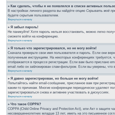
» Как сделать, чтобы я не появлялся в списке активных польз
В настройках личного раздела вы найдёте опцию
Скрывать моё пр
будете скрытым пользователем.
Вернуться к началу
» Я забыл пароль!
Не паникуйте! Хотя пароль нельзя восстановить, можно легко пол
сможете войти на конференцию.
Вернуться к началу
» Я только что зарегистрировался, но не могу войти!
Сначала проверьте свои имя пользователя и пароль. Если они верн
полученным инструкциям. На некоторых конференциях требуется, 
отображается в процессе регистрации. Если вам было прислано em
email либо он заблокирован спам-фильтром. Если вы уверены, что 
Вернуться к началу
» Я давно зарегистрирован, но больше не могу войти!
Попытайтесь найти email-сообщение, присланное вам при регистрац
каким-то причинам. Многие конференции периодически удаляют по
зарегистрироваться снова и активнее участвовать в дискуссиях.
Вернуться к началу
» Что такое COPPA?
COPPA (Child Online Privacy and Protection Act), или Акт о защите
несовершеннолетних младше 13 лет, иметь на это письменное согл