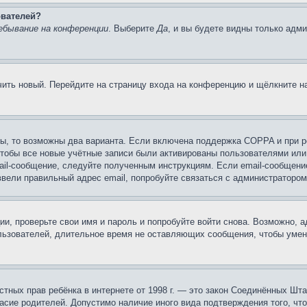
ователей?
ебывание на конференции
. Выберите
Да
, и вы будете видны только адм
учить новый. Перейдите на страницу входа на конференцию и щёлкните 
ы, то возможны два варианта. Если включена поддержка COPPA и при ре
чтобы все новые учётные записи были активированы пользователями или
ail-сообщение, следуйте полученным инструкциям. Если email-сообщение
ввели правильный адрес email, попробуйте связаться с администратором
ии, проверьте свои имя и пароль и попробуйте войти снова. Возможно,
льзователей, длительное время не оставляющих сообщения, чтобы умен
 частных прав ребёнка в интернете от 1998 г. — это закон Соединённых 
асие родителей. Допустимо наличие иного вида подтверждения того, чт