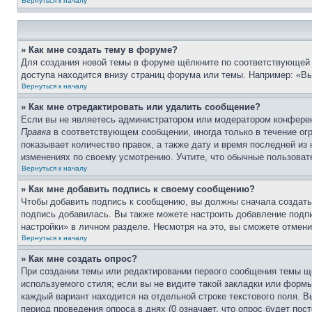
Вернуться к началу
» Как мне создать тему в форуме?
Для создания новой темы в форуме щёлкните по соответствующей 
доступа находится внизу страниц форума или темы. Например: «Вы 
Вернуться к началу
» Как мне отредактировать или удалить сообщение?
Если вы не являетесь администратором или модератором конферен
Правка
в соответствующем сообщении, иногда только в течение огр
показывает количество правок, а также дату и время последней из
изменениях по своему усмотрению. Учтите, что обычные пользовате
Вернуться к началу
» Как мне добавить подпись к своему сообщению?
Чтобы добавить подпись к сообщению, вы должны сначала создать
подпись добавилась. Вы также можете настроить добавление под
настройки» в личном разделе. Несмотря на это, вы сможете отме
Вернуться к началу
» Как мне создать опрос?
При создании темы или редактировании первого сообщения темы щ
используемого стиля; если вы не видите такой закладки или формы
каждый вариант находится на отдельной строке текстового поля. В
период проведения опроса в днях (0 означает, что опрос будет пос