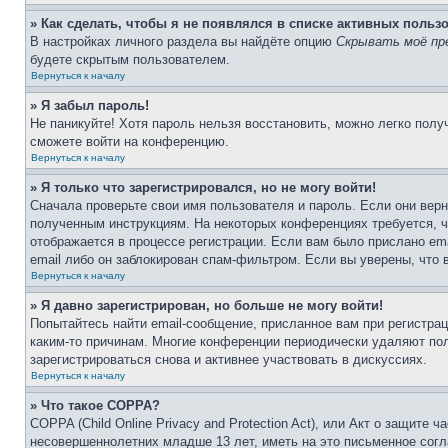
» Как сделать, чтобы я не появлялся в списке активных польз
В настройках личного раздела вы найдёте опцию
Скрывать моё пр
будете скрытым пользователем.
Вернуться к началу
» Я забыл пароль!
Не паникуйте! Хотя пароль нельзя восстановить, можно легко пол
сможете войти на конференцию.
Вернуться к началу
» Я только что зарегистрировался, но не могу войти!
Сначала проверьте свои имя пользователя и пароль. Если они верн
полученным инструкциям. На некоторых конференциях требуется, 
отображается в процессе регистрации. Если вам было прислано em
email либо он заблокирован спам-фильтром. Если вы уверены, что 
Вернуться к началу
» Я давно зарегистрирован, но больше не могу войти!
Попытайтесь найти email-сообщение, присланное вам при регистрац
каким-то причинам. Многие конференции периодически удаляют по
зарегистрироваться снова и активнее участвовать в дискуссиях.
Вернуться к началу
» Что такое COPPA?
COPPA (Child Online Privacy and Protection Act), или Акт о защите
несовершеннолетних младше 13 лет, иметь на это письменное согл