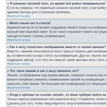
» Я изменил часовой пояс, но время всё равно неправильное!
Если вы уверены, что правильно указали часовой пояс и настройку
администратора для устранения проблемы.
Вернуться к началу
» Моего языка нет в списке!
Администратор не установил поддержку вашего языка на конференц
нужный вам языковой пакет. Если такого языкового пакета не сущ
находится внизу страниц конференции).
Вернуться к началу
» Как я могу поместить изображение вместе со своим именем?
Вместе с именем пользователя могут присутствовать два изображен
вы оставили или на ваш статус на конференции. Другое, обычно бо
поддержка аватар, и от него же зависит, какие аватары могут быт
Вернуться к началу
» Что такое звание и как я могу изменить его?
Звания, отображаемые под вашим именем, отражают количество с
можете напрямую изменять наименования званий на конференции, 
повысить своё звание. На большинстве конференций это запрещено
Вернуться к началу
» Когда я щёлкаю по ссылке «email», от меня требуют войти н
Только зарегистрированные пользователи могут отправлять email-
сделано для того, чтобы предотвратить злоупотребления почтовой