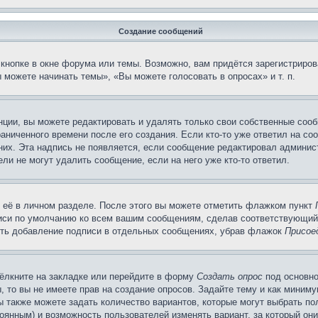
Создание сообщений
кнопке в окне форума или темы. Возможно, вам придётся зарегистриров
можете начинать темы», «Вы можете голосовать в опросах» и т. п.
ции, вы можете редактировать и удалять только свои собственные сооб
аниченного времени после его создания. Если кто-то уже ответил на со
 них. Эта надпись не появляется, если сообщение редактировал админис
ли не могут удалить сообщение, если на него уже кто-то ответил.
 её в личном разделе. После этого вы можете отметить флажком пункт
писи по умолчанию ко всем вашим сообщениям, сделав соответствующий
нить добавление подписи в отдельных сообщениях, убрав флажок
Присое
ёлкните на закладке или перейдите в форму
Создать опрос
под основно
, то вы не имеете прав на создание опросов. Задайте тему и как миним
ы также можете задать количество вариантов, которые могут выбрать п
тоянным) и возможность пользователей изменять вариант, за который он