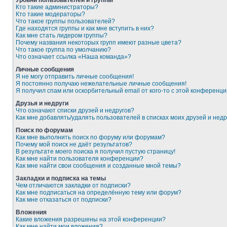
Уровни пользователей и группы
Кто такие администраторы?
Кто такие модераторы?
Что такое группы пользователей?
Где находятся группы и как мне вступить в них?
Как мне стать лидером группы?
Почему названия некоторых групп имеют разные цвета?
Что такое группа по умолчанию?
Что означает ссылка «Наша команда»?
Личные сообщения
Я не могу отправить личные сообщения!
Я постоянно получаю нежелательные личные сообщения!
Я получил спам или оскорбительный email от кого-то с этой конференци
Друзья и недруги
Что означают списки друзей и недругов?
Как мне добавлять/удалять пользователей в списках моих друзей и недр
Поиск по форумам
Как мне выполнить поиск по форуму или форумам?
Почему мой поиск не даёт результатов?
В результате моего поиска я получил пустую страницу!
Как мне найти пользователя конференции?
Как мне найти свои сообщения и созданные мной темы?
Закладки и подписка на темы
Чем отличаются закладки от подписки?
Как мне подписаться на определённую тему или форум?
Как мне отказаться от подписки?
Вложения
Какие вложения разрешены на этой конференции?
Как мне найти мои вложения?