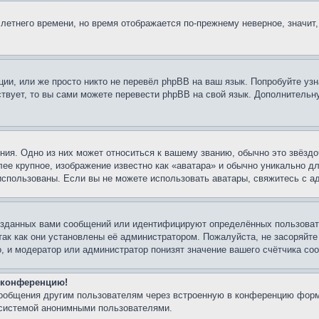
 летнего времени, но время отображается по-прежнему неверное, значит
ии, или же просто никто не перевёл phpBB на ваш язык. Попробуйте узн
ествует, то вы сами можете перевести phpBB на свой язык. Дополнител
ия. Одно из них может относиться к вашему званию, обычно это звёздо
лее крупное, изображение известно как «аватара» и обычно уникально д
ь использованы. Если вы не можете использовать аватары, свяжитесь с
озданных вами сообщений или идентифицируют определённых пользовате
так как они установлены её администратором. Пожалуйста, не засоряйт
, и модератор или администратор понизят значение вашего счётчика со
а конференцию!
сообщения другим пользователям через встроенную в конференцию форм
 системой анонимными пользователями.