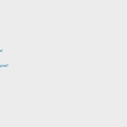
и!
угов?