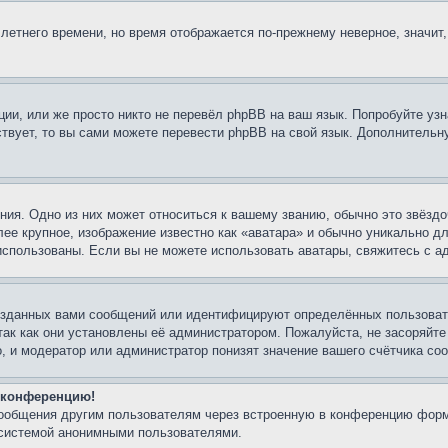
 летнего времени, но время отображается по-прежнему неверное, значит
ии, или же просто никто не перевёл phpBB на ваш язык. Попробуйте узн
ествует, то вы сами можете перевести phpBB на свой язык. Дополнител
ия. Одно из них может относиться к вашему званию, обычно это звёздо
лее крупное, изображение известно как «аватара» и обычно уникально д
ь использованы. Если вы не можете использовать аватары, свяжитесь с
озданных вами сообщений или идентифицируют определённых пользовате
так как они установлены её администратором. Пожалуйста, не засоряйт
, и модератор или администратор понизят значение вашего счётчика со
а конференцию!
сообщения другим пользователям через встроенную в конференцию форм
 системой анонимными пользователями.