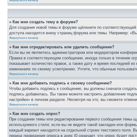
Вернуться к началу
» Как мне создать тему в форуме?
Для создания новой темы в форуме щёлкните по соответствующей 
доступа находится внизу страниц форума или темы. Например: «Вы 
Вернуться к началу
» Как мне отредактировать или удалить сообщение?
Если вы не являетесь администратором или модератором конферен
Правка
в соответствующем сообщении, иногда только в течение огр
показывает количество правок, а также дату и время последней из
изменениях по своему усмотрению. Учтите, что обычные пользовате
Вернуться к началу
» Как мне добавить подпись к своему сообщению?
Чтобы добавить подпись к сообщению, вы должны сначала создать
подпись добавилась. Вы также можете настроить добавление под
настройки» в личном разделе. Несмотря на это, вы сможете отме
Вернуться к началу
» Как мне создать опрос?
При создании темы или редактировании первого сообщения темы щ
используемого стиля; если вы не видите такой закладки или формы
каждый вариант находится на отдельной строке текстового поля. В
период проведения опроса в днях (0 означает, что опрос будет пос