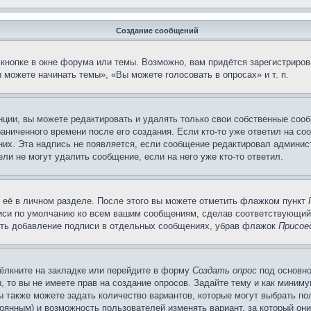
Создание сообщений
кнопке в окне форума или темы. Возможно, вам придётся зарегистриров
можете начинать темы», «Вы можете голосовать в опросах» и т. п.
ции, вы можете редактировать и удалять только свои собственные сооб
аниченного времени после его создания. Если кто-то уже ответил на со
 них. Эта надпись не появляется, если сообщение редактировал админис
ли не могут удалить сообщение, если на него уже кто-то ответил.
 её в личном разделе. После этого вы можете отметить флажком пункт
писи по умолчанию ко всем вашим сообщениям, сделав соответствующий
нить добавление подписи в отдельных сообщениях, убрав флажок
Присое
ёлкните на закладке или перейдите в форму
Создать опрос
под основно
, то вы не имеете прав на создание опросов. Задайте тему и как миним
ы также можете задать количество вариантов, которые могут выбрать п
тоянным) и возможность пользователей изменять вариант, за который он