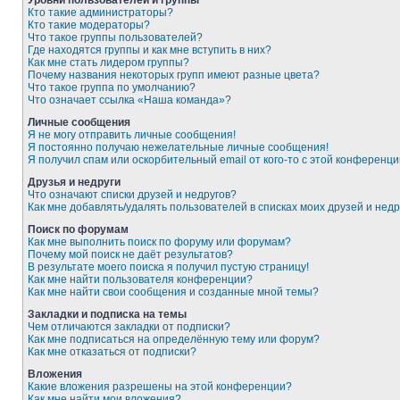
Уровни пользователей и группы
Кто такие администраторы?
Кто такие модераторы?
Что такое группы пользователей?
Где находятся группы и как мне вступить в них?
Как мне стать лидером группы?
Почему названия некоторых групп имеют разные цвета?
Что такое группа по умолчанию?
Что означает ссылка «Наша команда»?
Личные сообщения
Я не могу отправить личные сообщения!
Я постоянно получаю нежелательные личные сообщения!
Я получил спам или оскорбительный email от кого-то с этой конференци
Друзья и недруги
Что означают списки друзей и недругов?
Как мне добавлять/удалять пользователей в списках моих друзей и недр
Поиск по форумам
Как мне выполнить поиск по форуму или форумам?
Почему мой поиск не даёт результатов?
В результате моего поиска я получил пустую страницу!
Как мне найти пользователя конференции?
Как мне найти свои сообщения и созданные мной темы?
Закладки и подписка на темы
Чем отличаются закладки от подписки?
Как мне подписаться на определённую тему или форум?
Как мне отказаться от подписки?
Вложения
Какие вложения разрешены на этой конференции?
Как мне найти мои вложения?