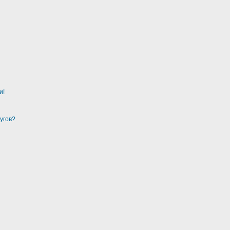
и!
угов?