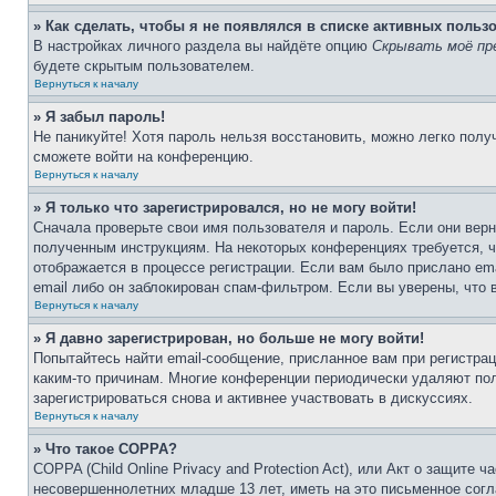
» Как сделать, чтобы я не появлялся в списке активных польз
В настройках личного раздела вы найдёте опцию
Скрывать моё пр
будете скрытым пользователем.
Вернуться к началу
» Я забыл пароль!
Не паникуйте! Хотя пароль нельзя восстановить, можно легко пол
сможете войти на конференцию.
Вернуться к началу
» Я только что зарегистрировался, но не могу войти!
Сначала проверьте свои имя пользователя и пароль. Если они верн
полученным инструкциям. На некоторых конференциях требуется, 
отображается в процессе регистрации. Если вам было прислано em
email либо он заблокирован спам-фильтром. Если вы уверены, что 
Вернуться к началу
» Я давно зарегистрирован, но больше не могу войти!
Попытайтесь найти email-сообщение, присланное вам при регистрац
каким-то причинам. Многие конференции периодически удаляют по
зарегистрироваться снова и активнее участвовать в дискуссиях.
Вернуться к началу
» Что такое COPPA?
COPPA (Child Online Privacy and Protection Act), или Акт о защите
несовершеннолетних младше 13 лет, иметь на это письменное согл