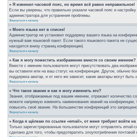
» Я изменил часовой пояс, но время всё равно неправильное!
Если вы уверены, что правильно указали часовой пояс и настройку
администратора для устранения проблемы.
Вернуться к началу
» Моего языка нет в списке!
Администратор не установил поддержку вашего языка на конференц
нужный вам языковой пакет. Если такого языкового пакета не сущ
находится внизу страниц конференции).
Вернуться к началу
» Как я могу поместить изображение вместе со своим именем?
Вместе с именем пользователя могут присутствовать два изображен
вы оставили или на ваш статус на конференции. Другое, обычно бо
поддержка аватар, и от него же зависит, какие аватары могут быт
Вернуться к началу
» Что такое звание и как я могу изменить его?
Звания, отображаемые под вашим именем, отражают количество с
можете напрямую изменять наименования званий на конференции, 
повысить своё звание. На большинстве конференций это запрещено
Вернуться к началу
» Когда я щёлкаю по ссылке «email», от меня требуют войти н
Только зарегистрированные пользователи могут отправлять email-
сделано для того, чтобы предотвратить злоупотребления почтовой