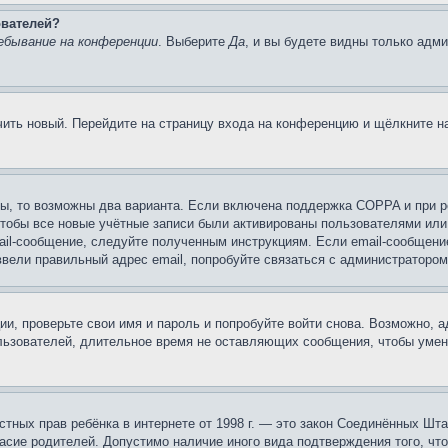
ователей?
ебывание на конференции
. Выберите
Да
, и вы будете видны только адм
учить новый. Перейдите на страницу входа на конференцию и щёлкните 
ы, то возможны два варианта. Если включена поддержка COPPA и при ре
чтобы все новые учётные записи были активированы пользователями или
ail-сообщение, следуйте полученным инструкциям. Если email-сообщение
ввели правильный адрес email, попробуйте связаться с администратором
ии, проверьте свои имя и пароль и попробуйте войти снова. Возможно,
льзователей, длительное время не оставляющих сообщения, чтобы умен
 частных прав ребёнка в интернете от 1998 г. — это закон Соединённых 
асие родителей. Допустимо наличие иного вида подтверждения того, чт