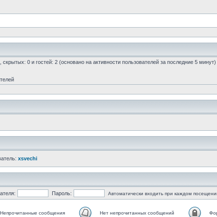
0, скрытых: 0 и гостей: 2 (основано на активности пользователей за последние 5 минут)
ателей
ватель:
xsvechi
ателя:
Пароль:
Автоматически входить при каждом посещени
Непрочитанные сообщения
Нет непрочитанных сообщений
Фо