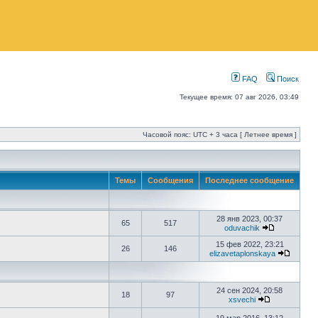
FAQ
Поиск
Текущее время: 07 авг 2026, 03:49
Часовой пояс: UTC + 3 часа [ Летнее время ]
Темы
Сообщения
Последнее сообщение
28 янв 2023, 00:37
65
517
oduvachik
15 фев 2022, 23:21
26
146
elizavetaplonskaya
24 сен 2024, 20:58
18
97
xsvechi