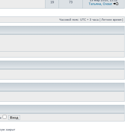
19 мар 2016, 13:12
19
73
Татьяна, Охват
Часовой пояс: UTC + 3 часа [ Летнее время ]
и
рум закрыт