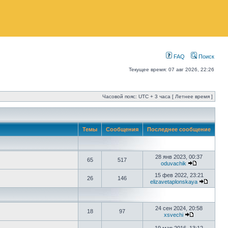
FAQ
Поиск
Текущее время: 07 авг 2026, 22:26
Часовой пояс: UTC + 3 часа [ Летнее время ]
Темы
Сообщения
Последнее сообщение
28 янв 2023, 00:37
65
517
oduvachik
15 фев 2022, 23:21
26
146
elizavetaplonskaya
24 сен 2024, 20:58
18
97
xsvechi