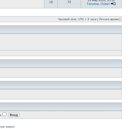
19 мар 2016, 13:12
19
73
Татьяна, Охват
Часовой пояс: UTC + 3 часа [ Летнее время ]
и
рум закрыт