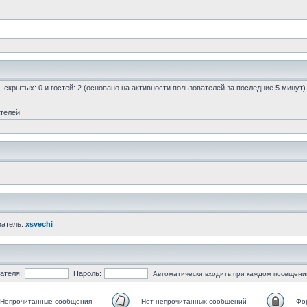
0, скрытых: 0 и гостей: 2 (основано на активности пользователей за последние 5 минут)
ателей
ватель:
xsvechi
ателя:
Пароль:
Автоматически входить при каждом посещени
Непрочитанные сообщения
Нет непрочитанных сообщений
Фо