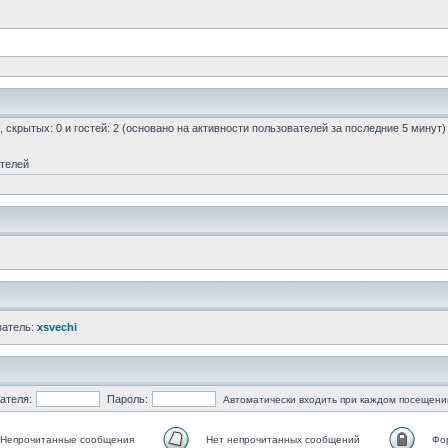
0, скрытых: 0 и гостей: 2 (основано на активности пользователей за последние 5 минут)
ателей
ватель:
xsvechi
ателя:
Пароль:
Автоматически входить при каждом посещени
Непрочитанные сообщения
Нет непрочитанных сообщений
Фо