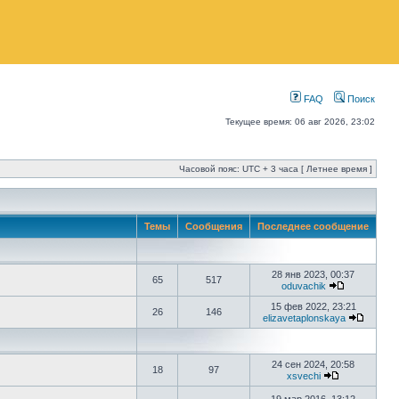
FAQ
Поиск
Текущее время: 06 авг 2026, 23:02
Часовой пояс: UTC + 3 часа [ Летнее время ]
Темы
Сообщения
Последнее сообщение
28 янв 2023, 00:37
65
517
oduvachik
15 фев 2022, 23:21
26
146
elizavetaplonskaya
24 сен 2024, 20:58
18
97
xsvechi