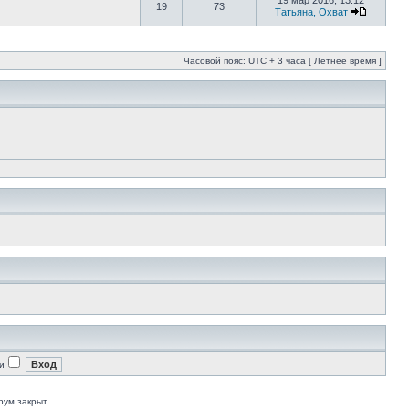
19 мар 2016, 13:12
19
73
Татьяна, Охват
Часовой пояс: UTC + 3 часа [ Летнее время ]
и
рум закрыт