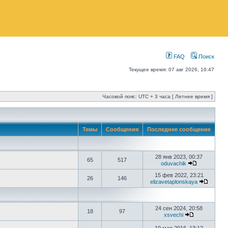
FAQ
Поиск
Текущее время: 07 авг 2026, 16:47
Часовой пояс: UTC + 3 часа [ Летнее время ]
Темы
Сообщения
Последнее сообщение
28 янв 2023, 00:37
65
517
oduvachik
15 фев 2022, 23:21
26
146
elizavetaplonskaya
24 сен 2024, 20:58
18
97
xsvechi