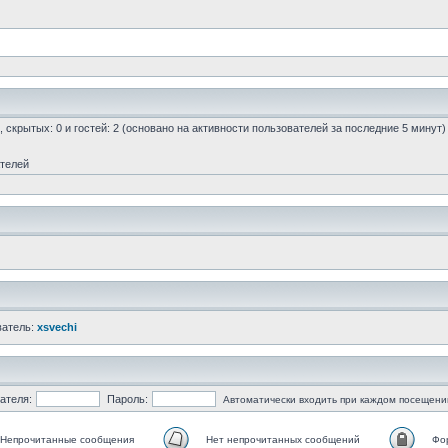
0, скрытых: 0 и гостей: 2 (основано на активности пользователей за последние 5 минут)
ателей
ватель:
xsvechi
ателя:
Пароль:
Автоматически входить при каждом посещени
Непрочитанные сообщения
Нет непрочитанных сообщений
Фо