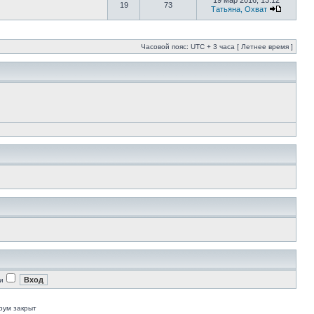
19 мар 2016, 13:12
19
73
Татьяна, Охват
Часовой пояс: UTC + 3 часа [ Летнее время ]
и
рум закрыт