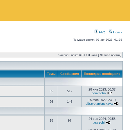
FAQ
Поиск
Текущее время: 07 авг 2026, 01:25
Часовой пояс: UTC + 3 часа [ Летнее время ]
Темы
Сообщения
Последнее сообщение
28 янв 2023, 00:37
65
517
oduvachik
15 фев 2022, 23:21
26
146
elizavetaplonskaya
24 сен 2024, 20:58
18
97
xsvechi