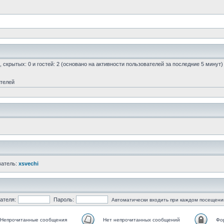
0, скрытых: 0 и гостей: 2 (основано на активности пользователей за последние 5 минут)
ателей
ватель:
xsvechi
ателя:
Пароль:
Автоматически входить при каждом посещени
Непрочитанные сообщения
Нет непрочитанных сообщений
Фо