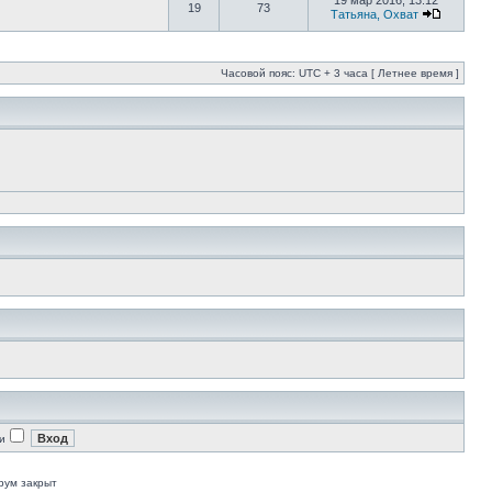
19 мар 2016, 13:12
19
73
Татьяна, Охват
Часовой пояс: UTC + 3 часа [ Летнее время ]
и
рум закрыт