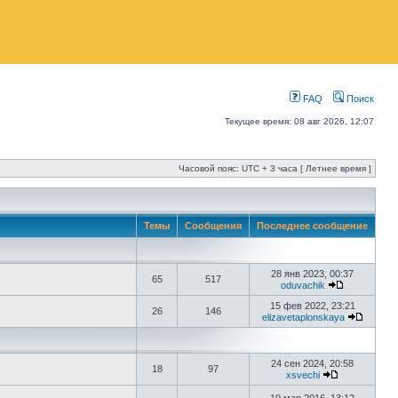
FAQ
Поиск
Текущее время: 08 авг 2026, 12:07
Часовой пояс: UTC + 3 часа [ Летнее время ]
Темы
Сообщения
Последнее сообщение
28 янв 2023, 00:37
65
517
oduvachik
15 фев 2022, 23:21
26
146
elizavetaplonskaya
24 сен 2024, 20:58
18
97
xsvechi