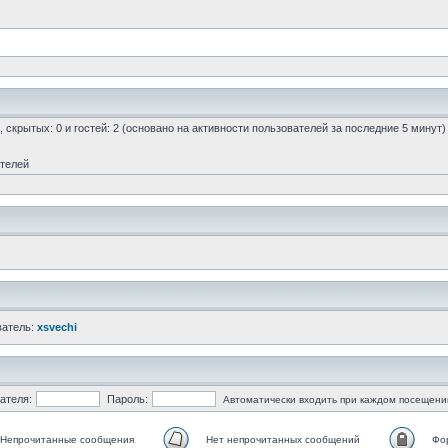
0, скрытых: 0 и гостей: 2 (основано на активности пользователей за последние 5 минут)
ателей
ватель:
xsvechi
ателя:
Пароль:
Автоматически входить при каждом посещени
Непрочитанные сообщения
Нет непрочитанных сообщений
Фо