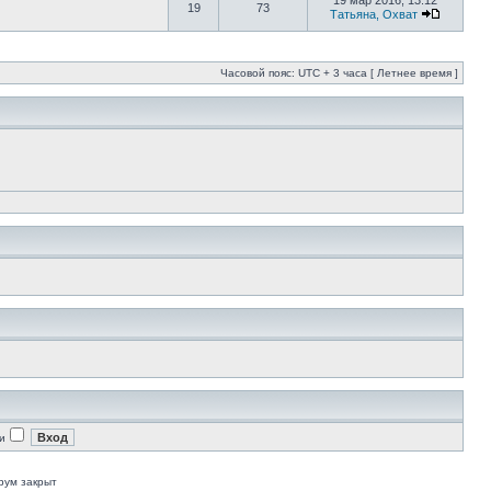
19 мар 2016, 13:12
19
73
Татьяна, Охват
Часовой пояс: UTC + 3 часа [ Летнее время ]
и
рум закрыт