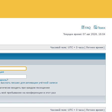
FAQ
Поиск
Текущее время: 07 авг 2026, 16:04
Часовой пояс: UTC + 3 часа [ Летнее время ]
ция
ароль?
 выслать письмо для активации учётной записи
атически входить при каждом посещении
ь моё пребывание на конференции в этот раз
Часовой пояс: UTC + 3 часа [ Летнее время ]