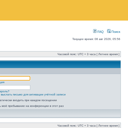
FAQ
Поиск
Текущее время: 08 авг 2026, 05:56
Часовой пояс: UTC + 3 часа [ Летнее время ]
ция
ароль?
 выслать письмо для активации учётной записи
атически входить при каждом посещении
ь моё пребывание на конференции в этот раз
Часовой пояс: UTC + 3 часа [ Летнее время ]