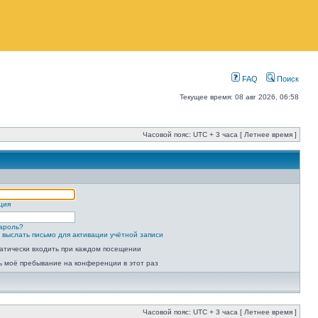
FAQ
Поиск
Текущее время: 08 авг 2026, 06:58
Часовой пояс: UTC + 3 часа [ Летнее время ]
ция
ароль?
 выслать письмо для активации учётной записи
атически входить при каждом посещении
ь моё пребывание на конференции в этот раз
Часовой пояс: UTC + 3 часа [ Летнее время ]