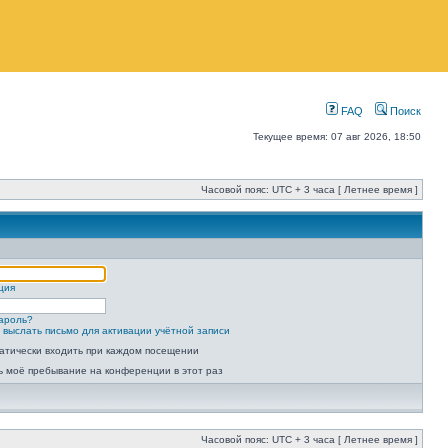
FAQ
Поиск
Текущее время: 07 авг 2026, 18:50
Часовой пояс: UTC + 3 часа [ Летнее время ]
ция
ароль?
 выслать письмо для активации учётной записи
атически входить при каждом посещении
ь моё пребывание на конференции в этот раз
Часовой пояс: UTC + 3 часа [ Летнее время ]