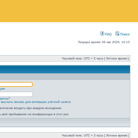
FAQ
Поиск
Текущее время: 06 авг 2026, 10:13
Часовой пояс: UTC + 3 часа [ Летнее время ]
ция
ароль?
 выслать письмо для активации учётной записи
атически входить при каждом посещении
ь моё пребывание на конференции в этот раз
Часовой пояс: UTC + 3 часа [ Летнее время ]