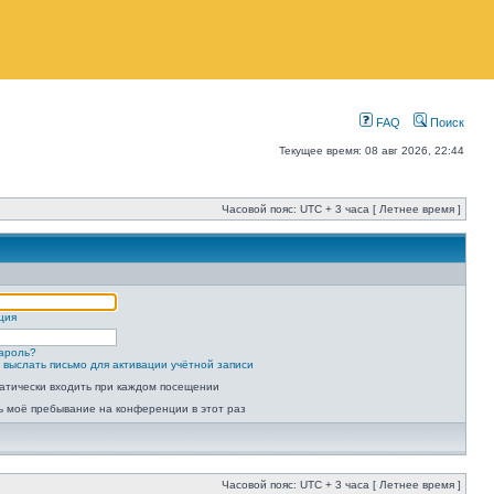
FAQ
Поиск
Текущее время: 08 авг 2026, 22:44
Часовой пояс: UTC + 3 часа [ Летнее время ]
ция
ароль?
 выслать письмо для активации учётной записи
атически входить при каждом посещении
ь моё пребывание на конференции в этот раз
Часовой пояс: UTC + 3 часа [ Летнее время ]