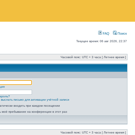
FAQ
Поиск
Текущее время: 06 авг 2026, 22:37
Часовой пояс: UTC + 3 часа [ Летнее время ]
ция
ароль?
 выслать письмо для активации учётной записи
атически входить при каждом посещении
ь моё пребывание на конференции в этот раз
Часовой пояс: UTC + 3 часа [ Летнее время ]