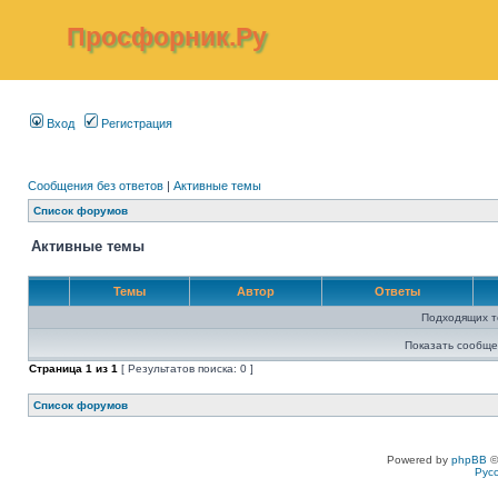
Просфорник.Ру
Вход
Регистрация
Сообщения без ответов
|
Активные темы
Список форумов
Активные темы
Темы
Автор
Ответы
Подходящих т
Показать сообще
Страница
1
из
1
[ Результатов поиска: 0 ]
Список форумов
Powered by
phpBB
©
Рус