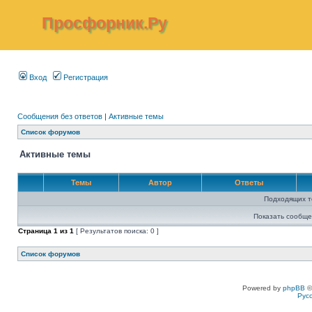
Просфорник.Ру
Вход
Регистрация
Сообщения без ответов
|
Активные темы
Список форумов
Активные темы
Темы
Автор
Ответы
Подходящих т
Показать сообще
Страница
1
из
1
[ Результатов поиска: 0 ]
Список форумов
Powered by
phpBB
©
Рус