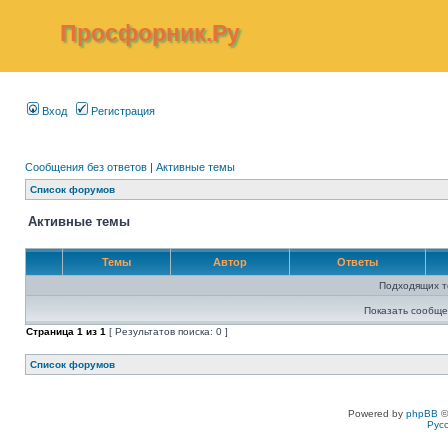
Просфорник.Ру
Вход
Регистрация
Сообщения без ответов
|
Активные темы
Список форумов
Активные темы
Темы
Автор
Ответы
Подходящих т
Показать сообще
Страница
1
из
1
[ Результатов поиска: 0 ]
Список форумов
Powered by
phpBB
©
Рус