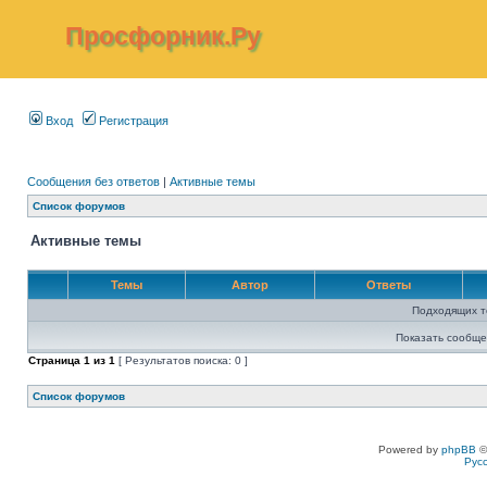
Просфорник.Ру
Вход
Регистрация
Сообщения без ответов
|
Активные темы
Список форумов
Активные темы
Темы
Автор
Ответы
Подходящих т
Показать сообще
Страница
1
из
1
[ Результатов поиска: 0 ]
Список форумов
Powered by
phpBB
©
Рус