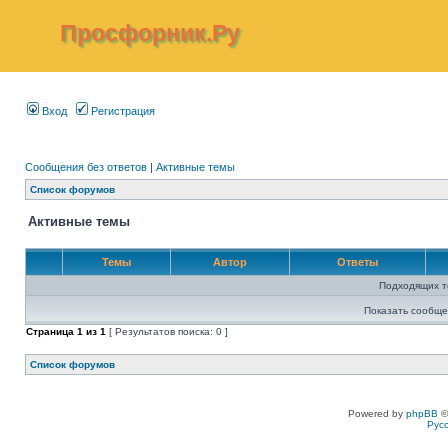
Просфорник.Ру
Вход
Регистрация
Сообщения без ответов
|
Активные темы
Список форумов
Активные темы
Темы
Автор
Ответы
Подходящих т
Показать сообще
Страница
1
из
1
[ Результатов поиска: 0 ]
Список форумов
Powered by
phpBB
©
Рус