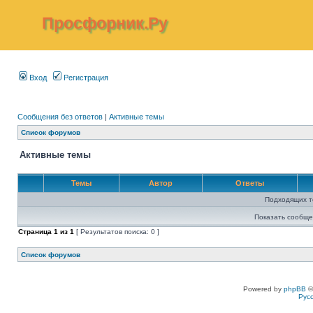
Просфорник.Ру
Вход
Регистрация
Сообщения без ответов
|
Активные темы
Список форумов
Активные темы
Темы
Автор
Ответы
Подходящих т
Показать сообще
Страница
1
из
1
[ Результатов поиска: 0 ]
Список форумов
Powered by
phpBB
©
Рус