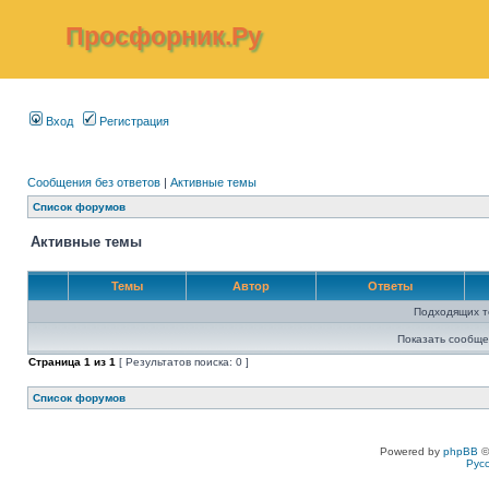
Просфорник.Ру
Вход
Регистрация
Сообщения без ответов
|
Активные темы
Список форумов
Активные темы
Темы
Автор
Ответы
Подходящих т
Показать сообще
Страница
1
из
1
[ Результатов поиска: 0 ]
Список форумов
Powered by
phpBB
©
Рус