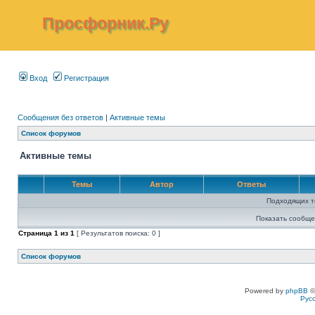
Просфорник.Ру
Вход
Регистрация
Сообщения без ответов
|
Активные темы
Список форумов
Активные темы
Темы
Автор
Ответы
Подходящих т
Показать сообще
Страница
1
из
1
[ Результатов поиска: 0 ]
Список форумов
Powered by
phpBB
©
Рус