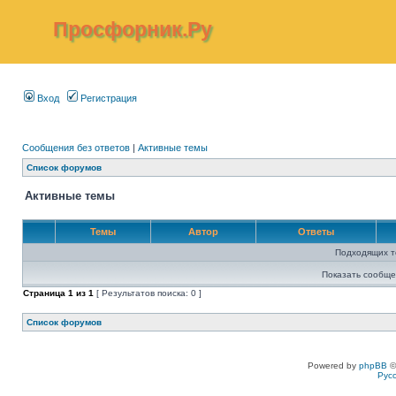
Просфорник.Ру
Вход
Регистрация
Сообщения без ответов
|
Активные темы
Список форумов
Активные темы
Темы
Автор
Ответы
Подходящих т
Показать сообще
Страница
1
из
1
[ Результатов поиска: 0 ]
Список форумов
Powered by
phpBB
©
Рус