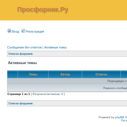
Просфорник.Ру
Вход
Регистрация
Сообщения без ответов
|
Активные темы
Список форумов
Активные темы
Темы
Автор
Ответы
Подходящих т
Показать сообще
Страница
1
из
1
[ Результатов поиска: 0 ]
Список форумов
Powered by
phpBB
©
Рус