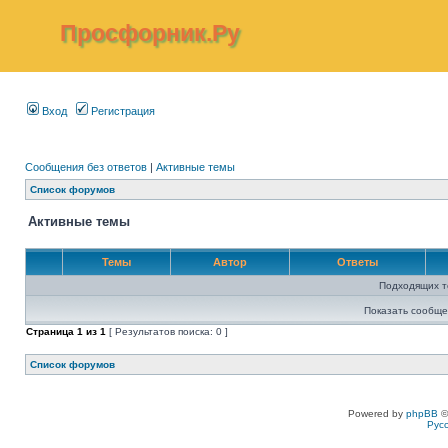
Просфорник.Ру
Вход
Регистрация
Сообщения без ответов
|
Активные темы
Список форумов
Активные темы
Темы
Автор
Ответы
Подходящих т
Показать сообще
Страница
1
из
1
[ Результатов поиска: 0 ]
Список форумов
Powered by
phpBB
©
Рус