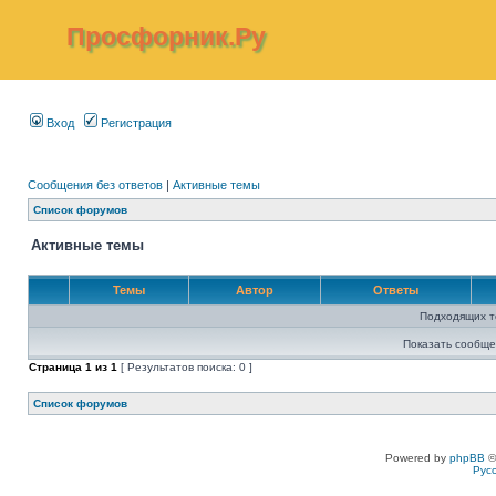
Просфорник.Ру
Вход
Регистрация
Сообщения без ответов
|
Активные темы
Список форумов
Активные темы
Темы
Автор
Ответы
Подходящих т
Показать сообще
Страница
1
из
1
[ Результатов поиска: 0 ]
Список форумов
Powered by
phpBB
©
Рус