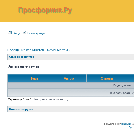
Просфорник.Ру
Вход
Регистрация
Сообщения без ответов
|
Активные темы
Список форумов
Активные темы
Темы
Автор
Ответы
Подходящих т
Показать сообще
Страница
1
из
1
[ Результатов поиска: 0 ]
Список форумов
Powered by
phpBB
©
Рус