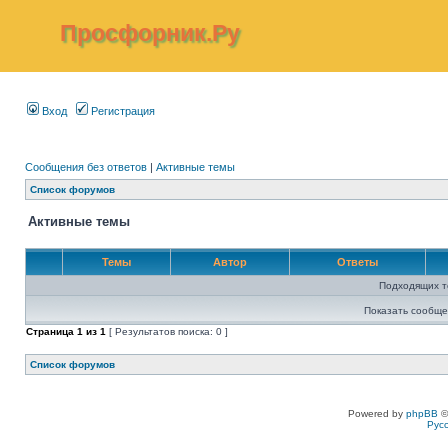
Просфорник.Ру
Вход
Регистрация
Сообщения без ответов
|
Активные темы
Список форумов
Активные темы
Темы
Автор
Ответы
Подходящих т
Показать сообще
Страница
1
из
1
[ Результатов поиска: 0 ]
Список форумов
Powered by
phpBB
©
Рус