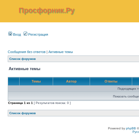
Просфорник.Ру
Вход
Регистрация
Сообщения без ответов
|
Активные темы
Список форумов
Активные темы
Темы
Автор
Ответы
Подходящих т
Показать сообще
Страница
1
из
1
[ Результатов поиска: 0 ]
Список форумов
Powered by
phpBB
©
Рус