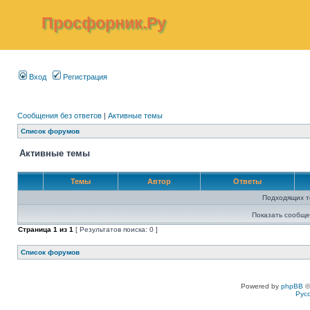
Просфорник.Ру
Вход
Регистрация
Сообщения без ответов
|
Активные темы
Список форумов
Активные темы
Темы
Автор
Ответы
Подходящих т
Показать сообще
Страница
1
из
1
[ Результатов поиска: 0 ]
Список форумов
Powered by
phpBB
©
Рус