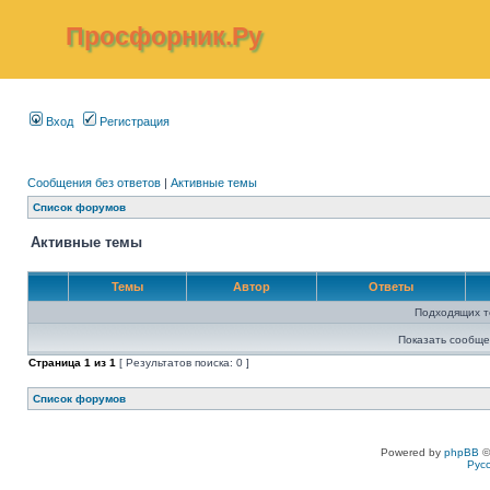
Просфорник.Ру
Вход
Регистрация
Сообщения без ответов
|
Активные темы
Список форумов
Активные темы
Темы
Автор
Ответы
Подходящих т
Показать сообще
Страница
1
из
1
[ Результатов поиска: 0 ]
Список форумов
Powered by
phpBB
©
Рус