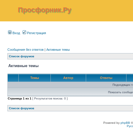
Просфорник.Ру
Вход
Регистрация
Сообщения без ответов
|
Активные темы
Список форумов
Активные темы
Темы
Автор
Ответы
Подходящих т
Показать сообще
Страница
1
из
1
[ Результатов поиска: 0 ]
Список форумов
Powered by
phpBB
©
Рус