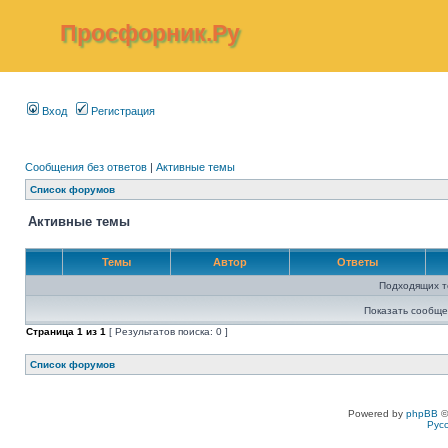
Просфорник.Ру
Вход
Регистрация
Сообщения без ответов
|
Активные темы
Список форумов
Активные темы
Темы
Автор
Ответы
Подходящих т
Показать сообще
Страница
1
из
1
[ Результатов поиска: 0 ]
Список форумов
Powered by
phpBB
©
Рус