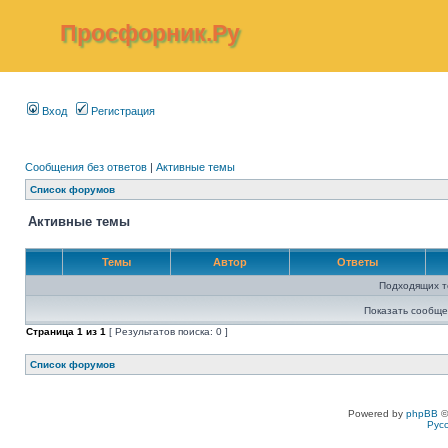
Просфорник.Ру
Вход
Регистрация
Сообщения без ответов
|
Активные темы
Список форумов
Активные темы
Темы
Автор
Ответы
Подходящих т
Показать сообще
Страница
1
из
1
[ Результатов поиска: 0 ]
Список форумов
Powered by
phpBB
©
Рус