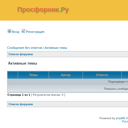
Просфорник.Ру
Вход
Регистрация
Сообщения без ответов
|
Активные темы
Список форумов
Активные темы
Темы
Автор
Ответы
Подходящих т
Показать сообще
Страница
1
из
1
[ Результатов поиска: 0 ]
Список форумов
Powered by
phpBB
©
Рус