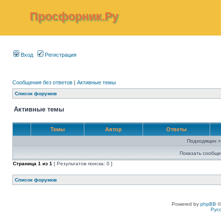
Просфорник.Ру
Вход
Регистрация
Сообщения без ответов
|
Активные темы
Список форумов
Активные темы
Темы
Автор
Ответы
Подходящих т
Показать сообще
Страница
1
из
1
[ Результатов поиска: 0 ]
Список форумов
Powered by
phpBB
©
Рус