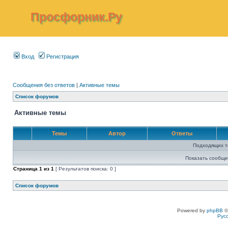
Просфорник.Ру
Вход
Регистрация
Сообщения без ответов
|
Активные темы
Список форумов
Активные темы
Темы
Автор
Ответы
Подходящих т
Показать сообще
Страница
1
из
1
[ Результатов поиска: 0 ]
Список форумов
Powered by
phpBB
©
Рус