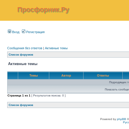
Просфорник.Ру
Вход
Регистрация
Сообщения без ответов
|
Активные темы
Список форумов
Активные темы
Темы
Автор
Ответы
Подходящих т
Показать сообще
Страница
1
из
1
[ Результатов поиска: 0 ]
Список форумов
Powered by
phpBB
©
Рус