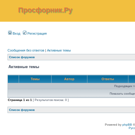
Просфорник.Ру
Вход
Регистрация
Сообщения без ответов
|
Активные темы
Список форумов
Активные темы
Темы
Автор
Ответы
Подходящих т
Показать сообще
Страница
1
из
1
[ Результатов поиска: 0 ]
Список форумов
Powered by
phpBB
©
Рус