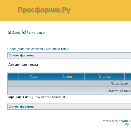
Просфорник.Ру
Вход
Регистрация
Сообщения без ответов
|
Активные темы
Список форумов
Активные темы
Темы
Автор
Ответы
Подходящих т
Показать сообще
Страница
1
из
1
[ Результатов поиска: 0 ]
Список форумов
Powered by
phpBB
©
Рус