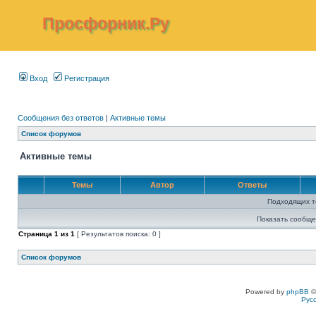
Просфорник.Ру
Вход
Регистрация
Сообщения без ответов
|
Активные темы
Список форумов
Активные темы
Темы
Автор
Ответы
Подходящих т
Показать сообще
Страница
1
из
1
[ Результатов поиска: 0 ]
Список форумов
Powered by
phpBB
©
Рус