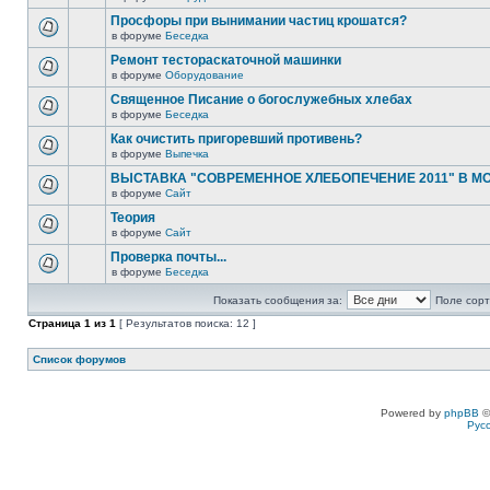
Просфоры при вынимании частиц крошатся?
в форуме
Беседка
Ремонт тестораскаточной машинки
в форуме
Оборудование
Священное Писание о богослужебных хлебах
в форуме
Беседка
Как очистить пригоревший противень?
в форуме
Выпечка
ВЫСТАВКА "СОВРЕМЕННОЕ ХЛЕБОПЕЧЕНИЕ 2011" В М
в форуме
Сайт
Теория
в форуме
Сайт
Проверка почты...
в форуме
Беседка
Показать сообщения за:
Поле сорт
Страница
1
из
1
[ Результатов поиска: 12 ]
Список форумов
Powered by
phpBB
©
Рус