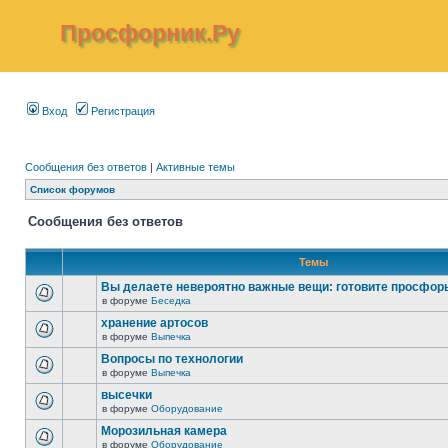
Просфорник.Ру
Вход
Регистрация
Сообщения без ответов
|
Активные темы
Список форумов
Сообщения без ответов
Темы
Вы делаете невероятно важные вещи: готовите просфор
в форуме
Беседка
хранение артосов
в форуме
Выпечка
Вопросы по технологии
в форуме
Выпечка
высечки
в форуме
Оборудование
Морозильная камера
в форуме
Оборудование