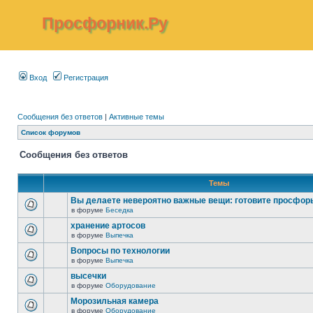
Просфорник.Ру
Вход
Регистрация
Сообщения без ответов
|
Активные темы
Список форумов
Сообщения без ответов
Темы
Вы делаете невероятно важные вещи: готовите просфор
в форуме
Беседка
хранение артосов
в форуме
Выпечка
Вопросы по технологии
в форуме
Выпечка
высечки
в форуме
Оборудование
Морозильная камера
в форуме
Оборудование