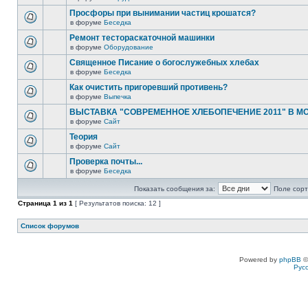
Просфоры при вынимании частиц крошатся?
в форуме
Беседка
Ремонт тестораскаточной машинки
в форуме
Оборудование
Священное Писание о богослужебных хлебах
в форуме
Беседка
Как очистить пригоревший противень?
в форуме
Выпечка
ВЫСТАВКА "СОВРЕМЕННОЕ ХЛЕБОПЕЧЕНИЕ 2011" В М
в форуме
Сайт
Теория
в форуме
Сайт
Проверка почты...
в форуме
Беседка
Показать сообщения за:
Поле сорт
Страница
1
из
1
[ Результатов поиска: 12 ]
Список форумов
Powered by
phpBB
©
Рус