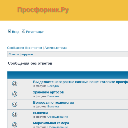
Просфорник.Ру
Вход
Регистрация
Сообщения без ответов
|
Активные темы
Список форумов
Сообщения без ответов
Вы делаете невероятно важные вещи: готовите просф
в форуме
Беседка
хранение артосов
в форуме
Выпечка
Вопросы по технологии
в форуме
Выпечка
высечки
в форуме
Оборудование
Морозильная камера
в форуме
Оборудование