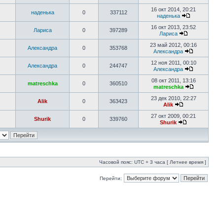
16 окт 2014, 20:21
наденька
0
337112
наденька
16 окт 2013, 23:52
Лариса
0
397289
Лариса
23 май 2012, 00:16
Александра
0
353768
Александра
12 ноя 2011, 00:10
Александра
0
244747
Александра
08 окт 2011, 13:16
matreschka
0
360510
matreschka
23 дек 2010, 22:27
Alik
0
363423
Alik
27 окт 2009, 00:21
Shurik
0
339760
Shurik
Часовой пояс: UTC + 3 часа [ Летнее время ]
Перейти: