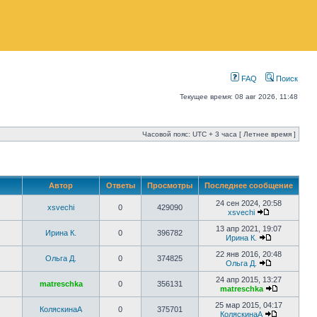
FAQ
Поиск
Текущее время: 08 авг 2026, 11:48
Часовой пояс: UTC + 3 часа [ Летнее время ]
Автор
Ответы
Просмотры
Последнее сообщение
24 сен 2024, 20:58
xsvechi
0
429090
xsvechi
13 апр 2021, 19:07
Ирина К.
0
396782
Ирина К.
22 янв 2016, 20:48
Ольга Д.
0
374825
Ольга Д.
24 апр 2015, 13:27
matreschka
0
356131
matreschka
25 мар 2015, 04:17
КоляскинаА
0
375701
КоляскинаА