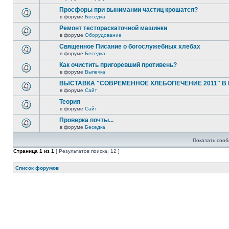
Просфоры при вынимании частиц крошатся?
в форуме
Беседка
Ремонт тестораскаточной машинки
в форуме
Оборудование
Священное Писание о богослужебных хлебах
в форуме
Беседка
Как очистить пригоревший противень?
в форуме
Выпечка
ВЫСТАВКА "СОВРЕМЕННОЕ ХЛЕБОПЕЧЕНИЕ 2011" В
в форуме
Сайт
Теория
в форуме
Сайт
Проверка почты...
в форуме
Беседка
Показать сооб
Страница
1
из
1
[ Результатов поиска: 12 ]
Список форумов