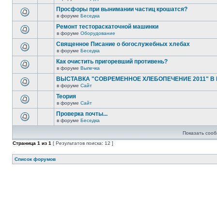
Просфоры при вынимании частиц крошатся?
в форуме
Беседка
Ремонт тестораскаточной машинки
в форуме
Оборудование
Священное Писание о богослужебных хлебах
в форуме
Беседка
Как очистить пригоревший противень?
в форуме
Выпечка
ВЫСТАВКА "СОВРЕМЕННОЕ ХЛЕБОПЕЧЕНИЕ 2011" В
в форуме
Сайт
Теория
в форуме
Сайт
Проверка почты...
в форуме
Беседка
Показать сооб
Страница
1
из
1
[ Результатов поиска: 12 ]
Список форумов