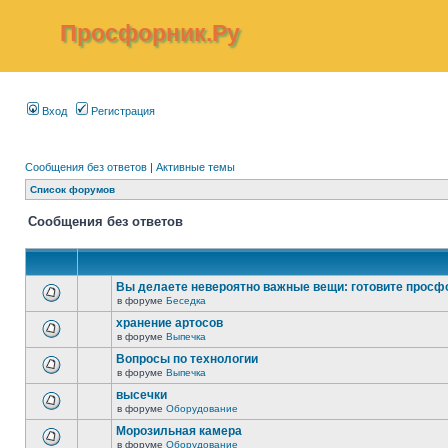
Просфорник.Ру
Вход
Регистрация
Сообщения без ответов
|
Активные темы
Список форумов
Сообщения без ответов
Вы делаете невероятно важные вещи: готовите просф
в форуме
Беседка
хранение артосов
в форуме
Выпечка
Вопросы по технологии
в форуме
Выпечка
высечки
в форуме
Оборудование
Морозильная камера
в форуме
Оборудование