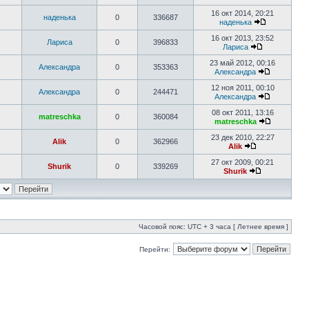
16 окт 2014, 20:21
наденька
0
336687
наденька
16 окт 2013, 23:52
Лариса
0
396833
Лариса
23 май 2012, 00:16
Александра
0
353363
Александра
12 ноя 2011, 00:10
Александра
0
244471
Александра
08 окт 2011, 13:16
matreschka
0
360084
matreschka
23 дек 2010, 22:27
Alik
0
362966
Alik
27 окт 2009, 00:21
Shurik
0
339269
Shurik
Часовой пояс: UTC + 3 часа [ Летнее время ]
Перейти: