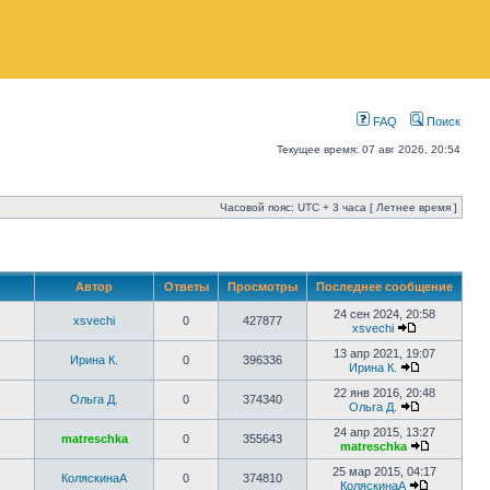
FAQ
Поиск
Текущее время: 07 авг 2026, 20:54
Часовой пояс: UTC + 3 часа [ Летнее время ]
Автор
Ответы
Просмотры
Последнее сообщение
24 сен 2024, 20:58
xsvechi
0
427877
xsvechi
13 апр 2021, 19:07
Ирина К.
0
396336
Ирина К.
22 янв 2016, 20:48
Ольга Д.
0
374340
Ольга Д.
24 апр 2015, 13:27
matreschka
0
355643
matreschka
25 мар 2015, 04:17
КоляскинаА
0
374810
КоляскинаА