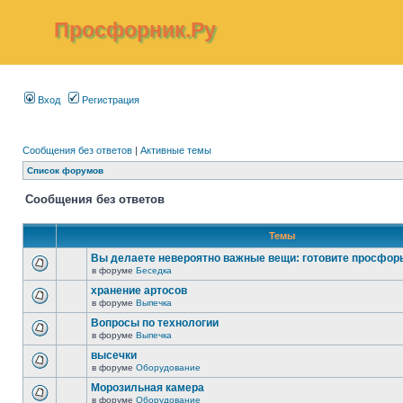
Просфорник.Ру
Вход
Регистрация
Сообщения без ответов
|
Активные темы
Список форумов
Сообщения без ответов
Темы
Вы делаете невероятно важные вещи: готовите просфор
в форуме
Беседка
хранение артосов
в форуме
Выпечка
Вопросы по технологии
в форуме
Выпечка
высечки
в форуме
Оборудование
Морозильная камера
в форуме
Оборудование