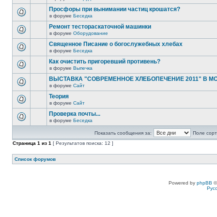
Просфоры при вынимании частиц крошатся?
в форуме
Беседка
Ремонт тестораскаточной машинки
в форуме
Оборудование
Священное Писание о богослужебных хлебах
в форуме
Беседка
Как очистить пригоревший противень?
в форуме
Выпечка
ВЫСТАВКА "СОВРЕМЕННОЕ ХЛЕБОПЕЧЕНИЕ 2011" В М
в форуме
Сайт
Теория
в форуме
Сайт
Проверка почты...
в форуме
Беседка
Показать сообщения за:
Поле сорт
Страница
1
из
1
[ Результатов поиска: 12 ]
Список форумов
Powered by
phpBB
©
Рус