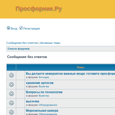
Просфорник.Ру
Вход
Регистрация
Сообщения без ответов
|
Активные темы
Список форумов
Сообщения без ответов
Темы
Вы делаете невероятно важные вещи: готовите просфор
в форуме
Беседка
хранение артосов
в форуме
Выпечка
Вопросы по технологии
в форуме
Выпечка
высечки
в форуме
Оборудование
Морозильная камера
в форуме
Оборудование